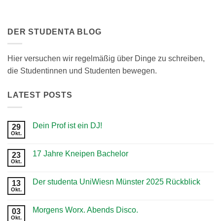
DER STUDENTA BLOG
Hier versuchen wir regelmäßig über Dinge zu schreiben,
die Studentinnen und Studenten bewegen.
LATEST POSTS
Dein Prof ist ein DJ!
29
Okt.
Keine
Kommentare
zu
17 Jahre Kneipen Bachelor
23
Dein
Prof
Okt.
Keine
ist
Kommentare
ein
zu
DJ!
Der studenta UniWiesn Münster 2025 Rückblick
13
17
Jahre
Okt.
Keine
Kneipen
Kommentare
Bachelor
zu
Morgens Worx. Abends Disco.
03
Der
studenta
Okt.
Keine