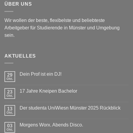
ÜBER UNS
Wir wollen der beste, flexibelste und beliebteste
Arbeitgeber für Studierende in Münster und Umgebung
sein.
AKTUELLES
Dein Prof ist ein DJ!
29
Okt.
Keine
Kommentare
zu
17 Jahre Kneipen Bachelor
23
Dein
Prof
Okt.
Keine
ist
Kommentare
ein
zu
DJ!
Der studenta UniWiesn Münster 2025 Rückblick
13
17
Jahre
Okt.
Keine
Kneipen
Kommentare
Bachelor
zu
Morgens Worx. Abends Disco.
03
Der
studenta
Okt.
Keine