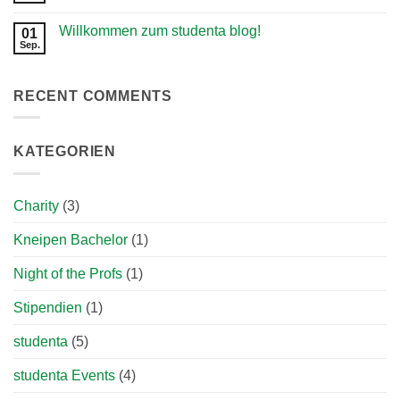
UniWiesn
Kommentare
Münster
zu
2025
Willkommen zum studenta blog!
01
Morgens
Rückblick
Worx.
Sep.
Keine
Abends
Kommentare
Disco.
zu
Willkommen
RECENT COMMENTS
zum
studenta
blog!
KATEGORIEN
Charity
(3)
Kneipen Bachelor
(1)
Night of the Profs
(1)
Stipendien
(1)
studenta
(5)
studenta Events
(4)