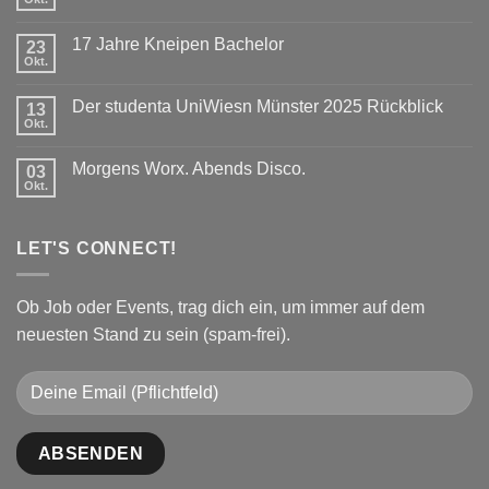
Keine
Kommentare
zu
17 Jahre Kneipen Bachelor
23
Dein
Prof
Okt.
Keine
ist
Kommentare
ein
zu
DJ!
Der studenta UniWiesn Münster 2025 Rückblick
13
17
Jahre
Okt.
Keine
Kneipen
Kommentare
Bachelor
zu
Morgens Worx. Abends Disco.
03
Der
studenta
Okt.
Keine
UniWiesn
Kommentare
Münster
zu
2025
Morgens
Rückblick
LET'S CONNECT!
Worx.
Abends
Disco.
Ob Job oder Events, trag dich ein, um immer auf dem
neuesten Stand zu sein (spam-frei).