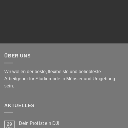
ÜBER UNS
Wir wollen der beste, flexibelste und beliebteste
Arbeitgeber für Studierende in Münster und Umgebung
sein.
AKTUELLES
Dein Prof ist ein DJ!
29
Okt.