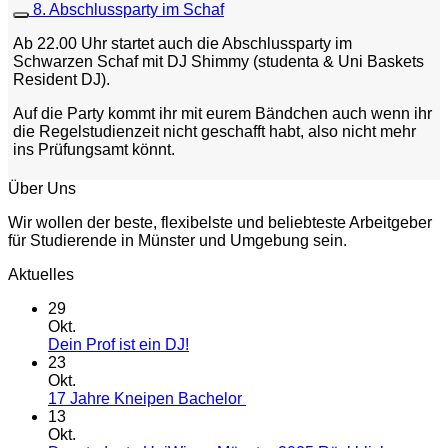
8. Abschlussparty im Schaf
Ab 22.00 Uhr startet auch die Abschlussparty im
Schwarzen Schaf mit DJ Shimmy (studenta & Uni Baskets
Resident DJ).
Auf die Party kommt ihr mit eurem Bändchen auch wenn ihr
die Regelstudienzeit nicht geschafft habt, also nicht mehr
ins Prüfungsamt könnt.
Über Uns
Wir wollen der beste, flexibelste und beliebteste Arbeitgeber
für Studierende in Münster und Umgebung sein.
Aktuelles
29
Okt.
Keine
Dein Prof ist ein DJ!
Kommentare
23
zu
Okt.
Dein
Keine
17 Jahre Kneipen Bachelor
Prof
Kommentare
13
ist
zu
Okt.