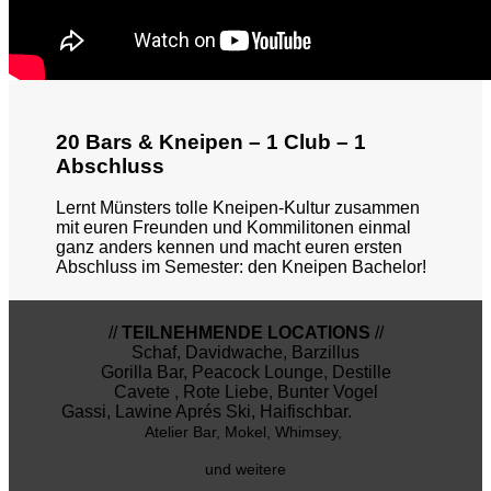
20 Bars & Kneipen – 1 Club – 1
Abschluss
Lernt Münsters tolle Kneipen-Kultur zusammen
mit euren Freunden und Kommilitonen einmal
ganz anders kennen und macht euren ersten
Abschluss im Semester: den Kneipen Bachelor!
//
TEILNEHMENDE LOCATIONS
//
Schaf, Davidwache, Barzillus
Gorilla Bar, Peacock Lounge, Destille
Cavete , Rote Liebe, Bunter Vogel
Gassi, Lawine Aprés Ski, Haifischbar.
Atelier Bar, Mokel, Whimsey,
und weitere