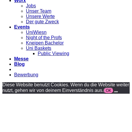
Worx
Jobs
Unser Team
Unsere Werte
Der gute Zweck
Events
UniWiesn
Night of the Profs
Kneipen Bachelor
Uni Baskets
Public Viewing
Messe
Blog
Bewerbung
Diese Website benutzt Cookies. Wenn du die Website weiter
nutzt, gehen wir von deinem Einverständnis aus.
OK