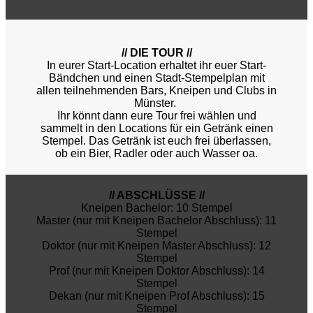
// DIE TOUR //
In eurer Start-Location erhaltet ihr euer Start-
Bändchen und einen Stadt-Stempelplan mit
allen teilnehmenden Bars, Kneipen und Clubs in
Münster.
Ihr könnt dann eure Tour frei wählen und
sammelt in den Locations für ein Getränk einen
Stempel. Das Getränk ist euch frei überlassen,
ob ein Bier, Radler oder auch Wasser oa.
// ABSCHLÜSSE //
Kneipen Bachelor: 10 Stempel
Master (nur mit Kneipen Bachelor Abschluss): 11
Stempel
Doktor (nur mit Kneipen Master Abschluss): 12
Stempel
Prof (nur mit Kneipen Doktor Abschluss): 14
Stempel
Dekan (nur mit Kneipen Prof Abschluss): 15
Stempel