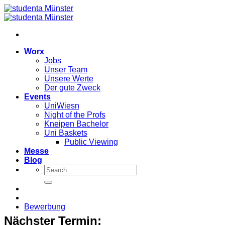
Zum
Inhalt
springen
Worx
Jobs
Unser Team
Unsere Werte
Der gute Zweck
Events
UniWiesn
Night of the Profs
Kneipen Bachelor
Uni Baskets
Public Viewing
Messe
Blog
Bewerbung
Nächster Termin: