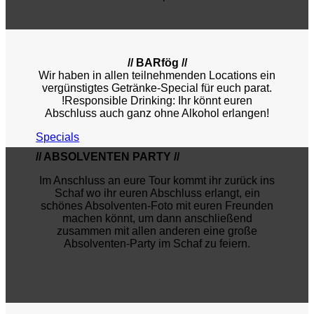
// BARfög //
Wir haben in allen teilnehmenden Locations ein
vergünstigtes Getränke-Special für euch parat.
!Responsible Drinking: Ihr könnt euren
Abschluss auch ganz ohne Alkohol erlangen!
Specials
// ABSOLVENTEN PARTY //
Im Anschluss an eure Tour kommt ihr zurück ins
Schaf wo ihr euren Abschluss erlangt, ein
schönes Absolventen-Foto mit euren Freunden
machen könnt, um dann anschließend
zusammen mit allen anderen eine große
Absolventen-Party im Schaf zu feiern.