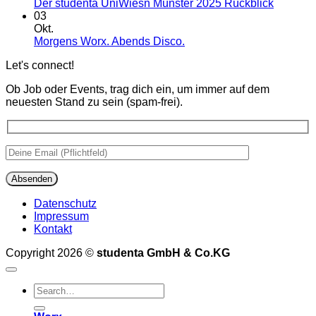
ein
17
Keine
Der studenta UniWiesn Münster 2025 Rückblick
DJ!
Jahre
Kommen
03
Kneipen
zu
Okt.
Bachelor
Der
Keine
Morgens Worx. Abends Disco.
studenta
Kommentare
Let's connect!
zu
UniWies
Morgens
Münster
Ob Job oder Events, trag dich ein, um immer auf dem
Worx.
2025
neuesten Stand zu sein (spam-frei).
Abends
Rückbli
Disco.
Datenschutz
Impressum
Kontakt
Copyright 2026 ©
studenta GmbH & Co.KG