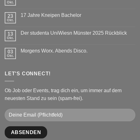
Okt.
Keine
Kommentare
zu
17 Jahre Kneipen Bachelor
23
Dein
Prof
Okt.
Keine
ist
Kommentare
ein
zu
DJ!
Der studenta UniWiesn Münster 2025 Rückblick
13
17
Jahre
Okt.
Keine
Kneipen
Kommentare
Bachelor
zu
Morgens Worx. Abends Disco.
03
Der
studenta
Okt.
Keine
UniWiesn
Kommentare
Münster
zu
2025
Morgens
Rückblick
LET'S CONNECT!
Worx.
Abends
Disco.
Ob Job oder Events, trag dich ein, um immer auf dem
neuesten Stand zu sein (spam-frei).