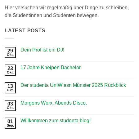
Hier versuchen wir regelmäßig über Dinge zu schreiben,
die Studentinnen und Studenten bewegen.
LATEST POSTS
Dein Prof ist ein DJ!
29
Okt.
Keine
Kommentare
zu
17 Jahre Kneipen Bachelor
23
Dein
Prof
Okt.
Keine
ist
Kommentare
ein
zu
DJ!
Der studenta UniWiesn Münster 2025 Rückblick
13
17
Jahre
Okt.
Keine
Kneipen
Kommentare
Bachelor
zu
Morgens Worx. Abends Disco.
03
Der
studenta
Okt.
Keine
UniWiesn
Kommentare
Münster
zu
2025
Willkommen zum studenta blog!
01
Morgens
Rückblick
Worx.
Sep.
Keine
Abends
Kommentare
Disco.
zu
Willkommen