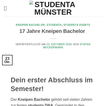
Zum
Inhalt
springen
KNEIPEN BACHELOR
,
STUDENTA
,
STUDENTA EVENTS
17 Jahre Kneipen Bachelor
VERÖFFENTLICHT AM
23. OKTOBER 2025
VON
STEFAN
MUCKERMANN
23
Okt.
Dein erster Abschluss im
Semester!
Der
Kneipen Bachelor
gehört seit vielen Jahren
zur festen
studenta DNA
. Gegründet in den