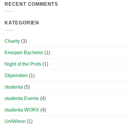
RECENT COMMENTS
zum
studenta
blog!
KATEGORIEN
Charity
(3)
Kneipen Bachelor
(1)
Night of the Profs
(1)
Stipendien
(1)
studenta
(5)
studenta Events
(4)
studenta WORX
(4)
UniWiesn
(1)