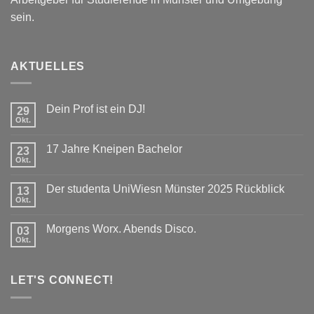
sein.
AKTUELLES
Dein Prof ist ein DJ!
29
Okt.
Keine
Kommentare
zu
17 Jahre Kneipen Bachelor
23
Dein
Prof
Okt.
Keine
ist
Kommentare
ein
zu
DJ!
Der studenta UniWiesn Münster 2025 Rückblick
13
17
Jahre
Okt.
Keine
Kneipen
Kommentare
Bachelor
zu
Morgens Worx. Abends Disco.
03
Der
studenta
Okt.
Keine
UniWiesn
Kommentare
Münster
zu
2025
Morgens
Rückblick
LET'S CONNECT!
Worx.
Abends
Disco.