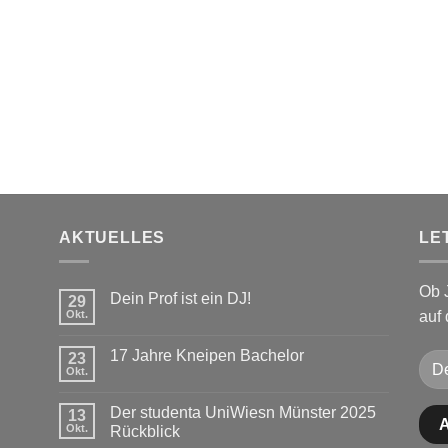
AKTUELLES
LE
Ob 
Dein Prof ist ein DJ!
29
Okt.
auf
Keine
Kommentare
zu
17 Jahre Kneipen Bachelor
23
Dein
Prof
Okt.
Keine
ist
Kommentare
ein
zu
DJ!
Der studenta UniWiesn Münster 2025
13
17
Jahre
Okt.
Rückblick
Kneipen