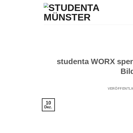
Zum
Inhalt
springen
studenta WORX spende
Bil
VERÖFFENTLI
10
Dez.