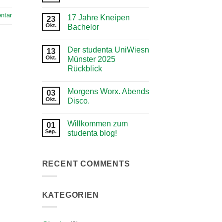
Kommentare
zu
ntar
17 Jahre Kneipen
23
Dein
Prof
Okt.
Bachelor
ist
Keine
ein
Kommentare
DJ!
Der studenta UniWiesn
zu
13
17
Okt.
Münster 2025
Jahre
Rückblick
Kneipen
Bachelor
Keine
Kommentare
Morgens Worx. Abends
zu
03
Der
Okt.
Disco.
studenta
UniWiesn
Keine
Münster
Kommentare
Willkommen zum
2025
zu
01
Rückblick
Morgens
Sep.
studenta blog!
Worx.
Abends
Keine
Disco.
Kommentare
zu
Willkommen
RECENT COMMENTS
zum
studenta
blog!
KATEGORIEN